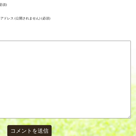
必須)
アドレス (公開されません) (必須)
ト