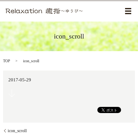
メ
icon_scroll
TOP
icon_scroll
2017-05-29
icon_scroll