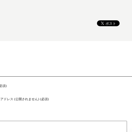
必須)
アドレス (公開されません) (必須)
ト