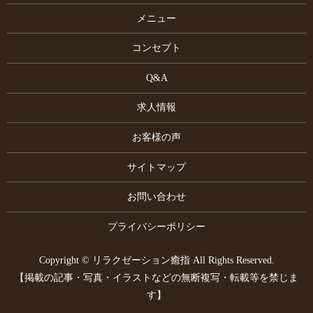
メニュー
コンセプト
Q&A
求人情報
お客様の声
サイトマップ
お問い合わせ
プライバシーポリシー
Copyright © リラクゼーション癒指 All Rights Reserved.
【掲載の記事・写真・イラストなどの無断複写・転載等を禁じま
す】