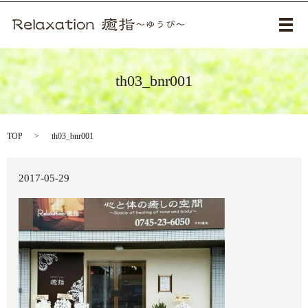
メ
th03_bnr001
TOP
th03_bnr001
2017-05-29