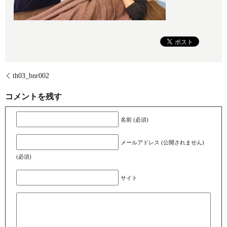
th03_bnr002
コメントを残す
名前 (必須)
メールアドレス (公開されません)
(必須)
サイト