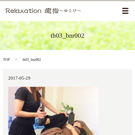
メ
th03_bnr002
TOP
th03_bnr002
2017-05-29