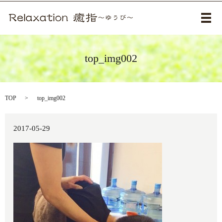
メ
top_img002
TOP
top_img002
2017-05-29